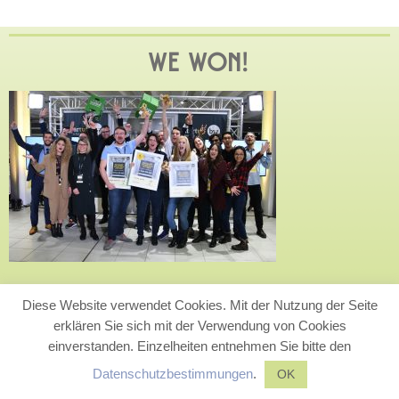
WE WON!
Diese Website verwendet Cookies. Mit der Nutzung der Seite
erklären Sie sich mit der Verwendung von Cookies
einverstanden. Einzelheiten entnehmen Sie bitte den
Datenschutzbestimmungen
.
OK