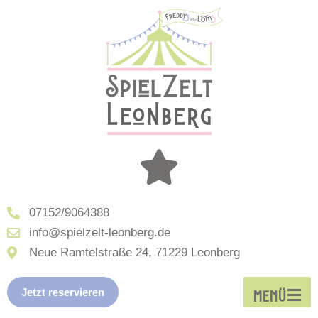
07152/9064388
info@spielzelt-leonberg.de
Neue Ramtelstraße 24, 71229 Leonberg
Jetzt reservieren
MENÜ