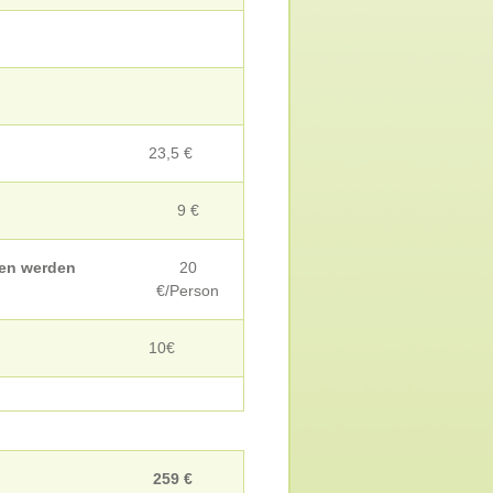
23,5 €
9 €
gen werden
20
€/Person
10€
259 €