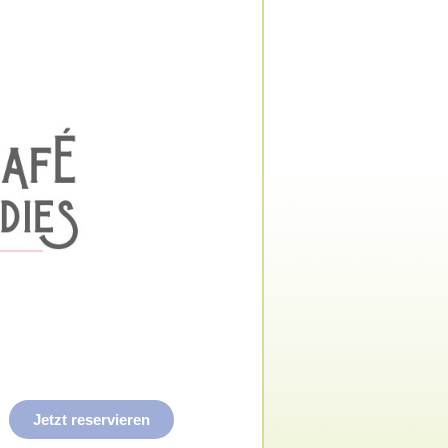
Jetzt reservieren