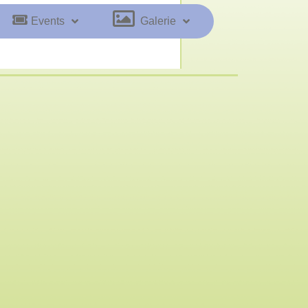
Events
Galerie